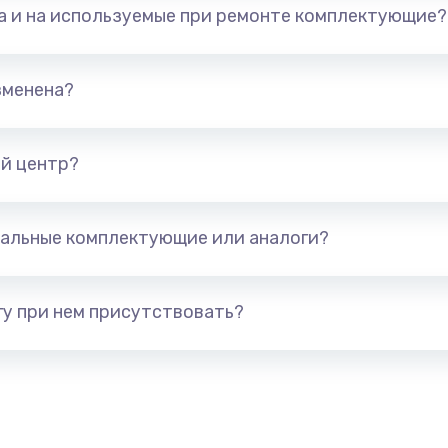
та и на используемые при ремонте комплектующие?
арты)
1800 руб.
Заказ
1300 руб.
Заказ
зменена?
650 руб.
Заказ
й центр?
1300 руб.
Заказ
альные комплектующие или аналоги?
400 руб.
Заказ
1000 руб.
Заказ
у при нем присутствовать?
900 руб.
Заказ
1200 руб.
Заказ