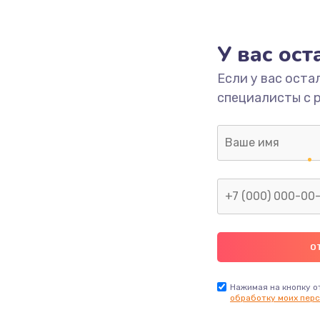
1000 руб.
Заказ
У вас ос
700 руб.
Заказ
Если у вас оста
специалисты с 
2500 руб.
Заказ
1400 руб.
Заказ
модуля
600 руб.
Заказ
1100 руб.
Заказ
900 руб.
Заказ
Нажимая на кнопку о
обработку моих перс