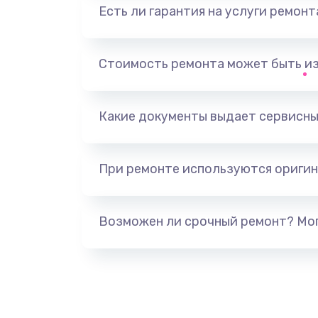
Есть ли гарантия на услуги ремон
Замена видеоадаптера (видеок
Замена, перепайка чипа
Стоимость ремонта может быть и
Замена HDMI-разъема
Какие документы выдает сервисны
Замена/Pемонт карбюратора
При ремонте используются оригин
Ремонт капиллярной трубки
Замена блока питания
Возможен ли срочный ремонт? Мог
Прошивка / разблокировка
Замена термостата