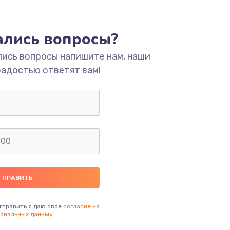
ать
тались вопросы?
ать
лись вопросы напишите нам, наши
радостью ответят вам!
ать
ать
ать
ать
ать
тправить я даю свое
согласие на
ональных данных.