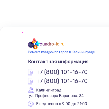
Замена регулятора режимов ко
Замена сенсорного датчика
Замена сигнальной лампы
Замена системной платы
quadro-iq.ru
Ремонт квадрокоптеров в Калининграде
Замена температурного датчик
Контактная информация
Замена электроконфорки
+7 (800) 101-16-70
+7 (800) 101-16-70
Техобслуживание
Калининград
,
 ул. Профессора Баранова, 34
Установка / подключение / дем
Ежедневно с 9:00 до 21:00