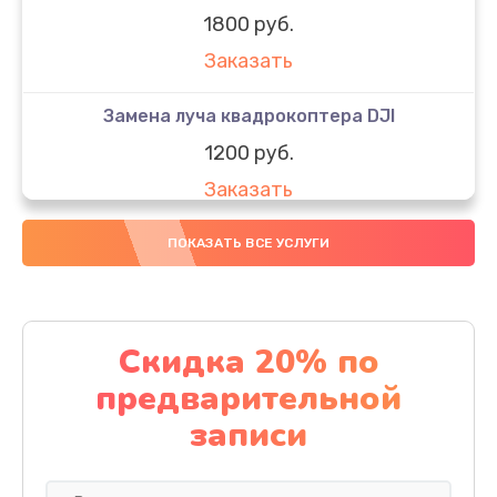
1800 руб.
Заказать
Замена луча квадрокоптера DJI
1200 руб.
Заказать
Замена GPS-модуля
ПОКАЗАТЬ ВСЕ УСЛУГИ
1500 руб.
Заказать
Скидка 20% по
Настройка шифрования Wi-Fi
предварительной
1000 руб.
записи
Заказать