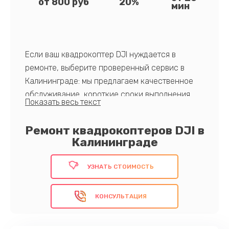
от 800 руб
20%
мин
Если ваш квадрокоптер DJI нуждается в
ремонте, выберите проверенный сервис в
Калининграде: мы предлагаем качественное
обслуживание, короткие сроки выполнения
закза и длительную гарантию. Ваше доверие –
наша главная ценность.
Ремонт квадрокоптеров DJI в
Поручите ремонт профессионалам!
Калининграде
УЗНАТЬ СТОИМОСТЬ
КОНСУЛЬТАЦИЯ