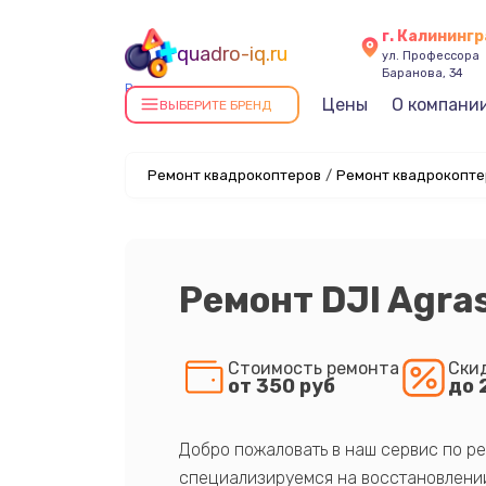
г. Калининг
quadro-iq.ru
ул. Профессора
Баранова, 34
Ремонт квадрокоптеров в
Цены
О компани
ВЫБЕРИТЕ БРЕНД
Калининграде
Ремонт квадрокоптеров
/
Ремонт квадрокоптер
Ремонт DJI Agra
Стоимость ремонта
Ски
от 350 руб
до 
Добро пожаловать в наш сервис по ре
специализируемся на восстановлении