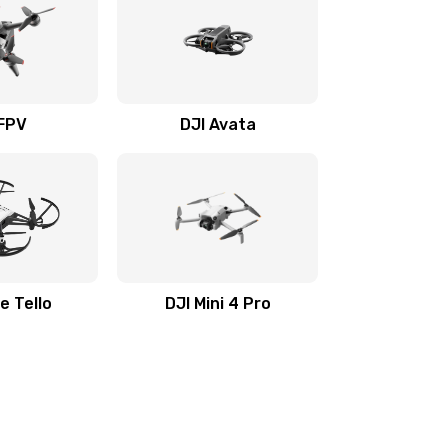
 FPV
DJI Avata
e Tello
DJI Mini 4 Pro