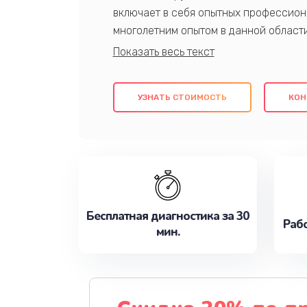
включает в себя опытных профессион
многолетним опытом в данной област
качественный ремонт с использовани
гарантируем качество всех проведенн
клиентам надежное и профессиональн
УЗНАТЬ СТОИМОСТЬ
КОН
потребности наилучшим образом. Не 
сейчас!
Бесплатная диагностика за 30
Рабо
мин.