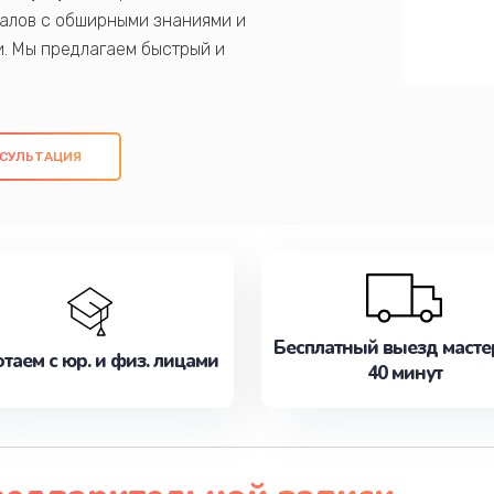
алов с обширными знаниями и
и. Мы предлагаем быстрый и
ем оригинальных компонентов, а также
ых работ. Наша цель - предоставить
ое обслуживание, удовлетворяя их
СУЛЬТАЦИЯ
медлите записаться на ремонт уже
Бесплатный выезд масте
таем с юр. и физ. лицами
40 минут