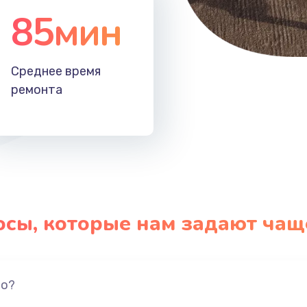
85мин
Среднее время
ремонта
осы, которые нам задают чащ
но?