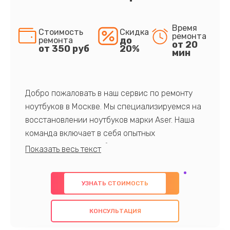
Время
Стоимость
Скидка
ремонта
до
ремонта
от 20
от 350 руб
20%
мин
Добро пожаловать в наш сервис по ремонту
ноутбуков в Москве. Мы специализируемся на
восстановлении ноутбуков марки Aser. Наша
команда включает в себя опытных
профессионалов с обширными знаниями и
многолетним опытом в данной области. Мы
предлагаем быстрый и качественный ремонт с
УЗНАТЬ СТОИМОСТЬ
использованием оригинальных компонентов, а
также гарантируем качество всех
КОНСУЛЬТАЦИЯ
проведенных работ. Наша цель - предоставить
клиентам надежное и профессиональное