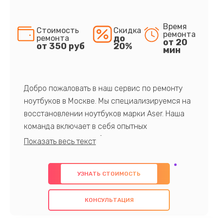
Время
Стоимость
Скидка
ремонта
до
ремонта
от 20
от 350 руб
20%
мин
Добро пожаловать в наш сервис по ремонту
ноутбуков в Москве. Мы специализируемся на
восстановлении ноутбуков марки Aser. Наша
команда включает в себя опытных
профессионалов с обширными знаниями и
многолетним опытом в данной области. Мы
предлагаем быстрый и качественный ремонт с
УЗНАТЬ СТОИМОСТЬ
использованием оригинальных компонентов, а
также гарантируем качество всех
КОНСУЛЬТАЦИЯ
проведенных работ. Наша цель - предоставить
клиентам надежное и профессиональное