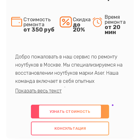
Время
Стоимость
Скидка
ремонта
до
ремонта
от 20
от 350 руб
20%
мин
Добро пожаловать в наш сервис по ремонту
ноутбуков в Москве. Мы специализируемся на
восстановлении ноутбуков марки Aser. Наша
команда включает в себя опытных
профессионалов с обширными знаниями и
многолетним опытом в данной области. Мы
предлагаем быстрый и качественный ремонт с
УЗНАТЬ СТОИМОСТЬ
использованием оригинальных компонентов, а
также гарантируем качество всех
КОНСУЛЬТАЦИЯ
проведенных работ. Наша цель - предоставить
клиентам надежное и профессиональное