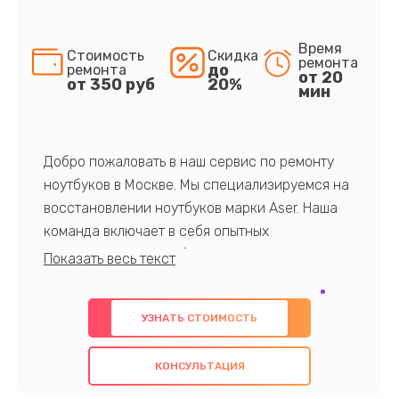
Время
Стоимость
Скидка
ремонта
до
ремонта
от 20
от 350 руб
20%
мин
Добро пожаловать в наш сервис по ремонту
ноутбуков в Москве. Мы специализируемся на
восстановлении ноутбуков марки Aser. Наша
команда включает в себя опытных
профессионалов с обширными знаниями и
многолетним опытом в данной области. Мы
предлагаем быстрый и качественный ремонт с
УЗНАТЬ СТОИМОСТЬ
использованием оригинальных компонентов, а
также гарантируем качество всех
КОНСУЛЬТАЦИЯ
проведенных работ. Наша цель - предоставить
клиентам надежное и профессиональное