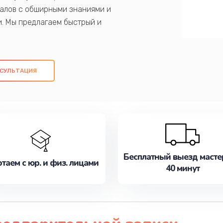
алов с обширными знаниями и
и. Мы предлагаем быстрый и
ем оригинальных компонентов, а также
ых работ. Наша цель - предоставить
ое обслуживание, удовлетворяя их
СУЛЬТАЦИЯ
медлите записаться на ремонт уже
Бесплатный выезд масте
таем с юр. и физ. лицами
40 минут