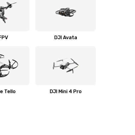
 FPV
DJI Avata
e Tello
DJI Mini 4 Pro