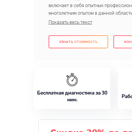
включает в себя опытных профессион
многолетним опытом в данной област
качественный ремонт с использовани
гарантируем качество всех проведенн
клиентам надежное и профессиональн
УЗНАТЬ СТОИМОСТЬ
КОН
потребности наилучшим образом. Не 
сейчас!
Бесплатная диагностика за 30
Рабо
мин.