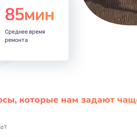
85мин
Среднее время
ремонта
осы, которые нам задают чащ
но?