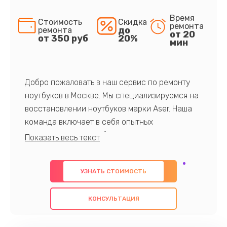
Время
Стоимость
Скидка
ремонта
до
ремонта
от 20
от 350 руб
20%
мин
Добро пожаловать в наш сервис по ремонту
ноутбуков в Москве. Мы специализируемся на
восстановлении ноутбуков марки Aser. Наша
команда включает в себя опытных
профессионалов с обширными знаниями и
многолетним опытом в данной области. Мы
предлагаем быстрый и качественный ремонт с
УЗНАТЬ СТОИМОСТЬ
использованием оригинальных компонентов, а
также гарантируем качество всех
КОНСУЛЬТАЦИЯ
проведенных работ. Наша цель - предоставить
клиентам надежное и профессиональное