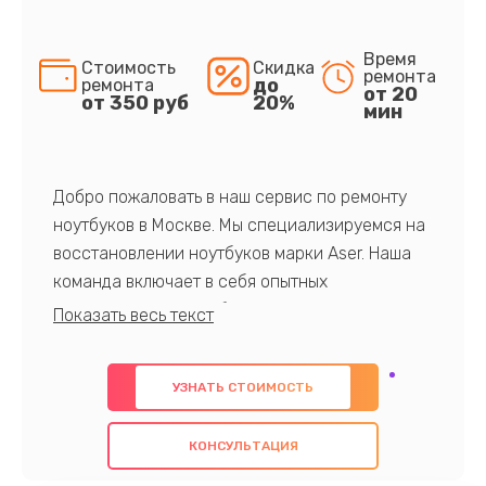
Время
Стоимость
Скидка
ремонта
до
ремонта
от 20
от 350 руб
20%
мин
Добро пожаловать в наш сервис по ремонту
ноутбуков в Москве. Мы специализируемся на
восстановлении ноутбуков марки Aser. Наша
команда включает в себя опытных
профессионалов с обширными знаниями и
многолетним опытом в данной области. Мы
предлагаем быстрый и качественный ремонт с
УЗНАТЬ СТОИМОСТЬ
использованием оригинальных компонентов, а
также гарантируем качество всех
КОНСУЛЬТАЦИЯ
проведенных работ. Наша цель - предоставить
клиентам надежное и профессиональное