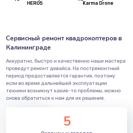
HERO5
Karma Drone
Замена корпуса
1600 руб.
Заказать
Сервисный ремонт квадрокоптеров в
Переборка квадрокоптера GoPro
Калининграде
1800 руб.
Заказать
Аккуратно, быстро и качественно наши мастера
проведут ремонт девайса. На постремонтный
Прошивка квадрокоптера GoPro
период предоставляется гарантия, поэтому
если во время дальнейшей эксплуатации
800 руб.
техники возникнут какие-то проблемы, можно
Заказать
снова обратиться к нам для их решения.
Замена аккумулятора
5
1600 руб.
Заказать