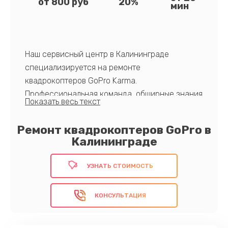
от 800 руб
20%
мин
Наш сервисный центр в Калининграде
специализируется на ремонте
квадрокоптеров GoPro Karma.
Профессиональная команда, обширные знания
и богатый опыт позволяют нам эффективно и
качественно восстанавливать
Ремонт квадрокоптеров GoPro в
работоспособность ваших устройств. Мы
Калининграде
стремимся обеспечить клиентам
долгосрочную работу их дронов.
УЗНАТЬ СТОИМОСТЬ
Обратитесь к нам для экспертного ремонта!
КОНСУЛЬТАЦИЯ