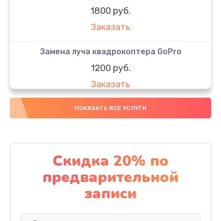
1800 руб.
Заказать
Замена луча квадрокоптера GoPro
1200 руб.
Заказать
Замена GPS-модуля
ПОКАЗАТЬ ВСЕ УСЛУГИ
1500 руб.
Заказать
Скидка 20% по
Настройка шифрования Wi-Fi
предварительной
1000 руб.
записи
Заказать