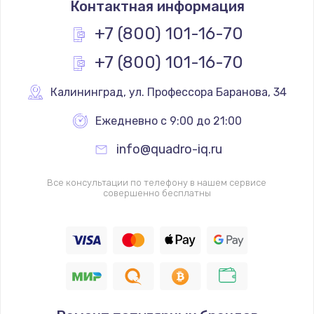
Контактная информация
1200 руб.
Заказать
+7 (800) 101-16-70
+7 (800) 101-16-70
Замена реле
1000 руб.
Калининград
,
 ул. Профессора Баранова, 34
Заказать
Ежедневно с 9:00 до 21:00
Замена термопредохранителя
info@quadro-iq.ru
700 руб.
Заказать
Все консультации по телефону в нашем сервисе
совершенно бесплатны
Замена ТЭНа
2500 руб.
Заказать
Замена шнура