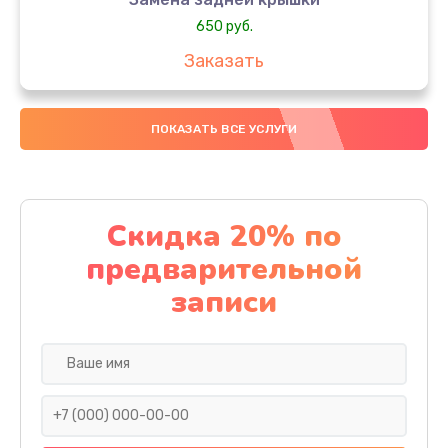
650 руб.
Заказать
Замена аккумулятора
ПОКАЗАТЬ ВСЕ УСЛУГИ
4000 руб.
Заказать
Замена материнской платы
Скидка 20% по
1100 руб.
предварительной
Заказать
записи
Замена масла
750 руб.
Заказать
Замена праймера