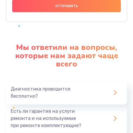
1000 руб.
Заказать
Ремонт материнской платы
4500 руб.
Мы ответили на вопросы,
Заказать
которые нам задают чаще
всего
Профилактическая чистка
1000 руб.
Заказать
Диагностика проводится
бесплатно?
Прошивка BIOS
1920 руб.
Есть ли гарантия на услуги
Заказать
ремонта и на используемые
при ремонте комплектующие?
Замена северного моста