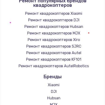
Ремонт популярных брендов
1400 руб.
квадрокоптеров
Заказать
Ремонт квадрокоптеров Xiaomi
Ремонт квадрокоптеров DJI
Замена / ремонт электронного модуля
управления
Ремонт квадрокоптеров Hubsan
600 руб.
Ремонт квадрокоптеров MJX
Заказать
Ремонт квадрокоптеров Xiro
Ремонт квадрокоптеров SJRC
Замена конфорки
Ремонт квадрокоптеров Autel
1100 руб.
Ремонт квадрокоптеров KF101
Заказать
Ремонт квадрокоптеров AutelRobotics
Бренды
Замена платы сенсора
900 руб.
Xiaomi
Заказать
DJI
Hubsan
Замена регулятора режимов конфорки
MJX