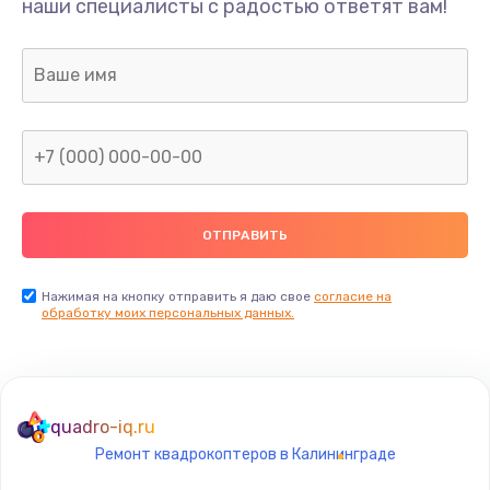
наши специалисты с радостью ответят вам!
1300 руб.
Заказать
Ремонт капиллярной трубки
400 руб.
Заказать
Замена блока питания
1000 руб.
Заказать
Нажимая на кнопку отправить я даю свое
согласие на
обработку моих персональных данных.
Прошивка / разблокировка
900 руб.
Заказать
quadro-iq.ru
Ремонт квадрокоптеров в Калининграде
Замена термостата