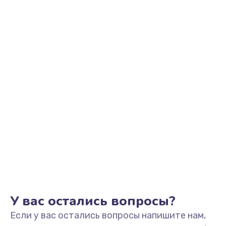
2500 руб.
Заказать
Замена видеоадаптера (видеокарты)
1800 руб.
Заказать
Замена, перепайка чипа
1300 руб.
Заказать
Замена HDMI-разъема
650 руб.
Заказать
У вас остались вопросы?
Если у вас остались вопросы напишите нам,
Замена/Pемонт карбюратора