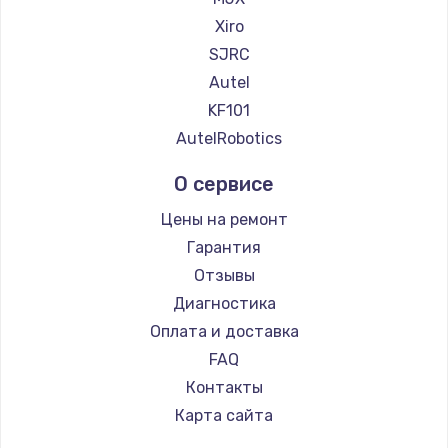
900 руб.
Xiro
Заказать
SJRC
Autel
Замена сенсорного датчика
KF101
1300 руб.
AutelRobotics
Заказать
О сервисе
Замена сигнальной лампы
Цены на ремонт
1200 руб.
Гарантия
Заказать
Отзывы
Диагностика
Замена системной платы
Оплата и доставка
1500 руб.
FAQ
Заказать
Контакты
Карта сайта
Замена температурного датчика