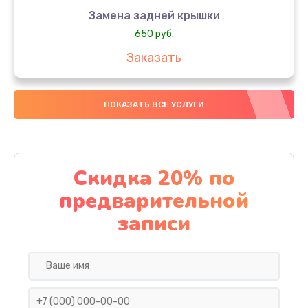
Замена задней крышки
650 руб.
Заказать
Замена аккумулятора
ПОКАЗАТЬ ВСЕ УСЛУГИ
4000 руб.
Заказать
Замена материнской платы
Скидка 20% по
1100 руб.
предварительной
Заказать
записи
Замена масла
750 руб.
Заказать