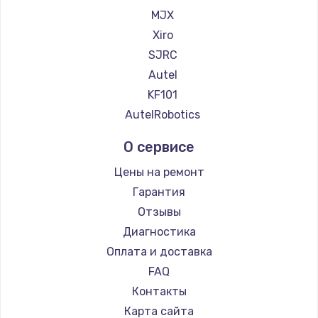
Замена регулятора режимов конфорки
MJX
900 руб.
Xiro
Заказать
SJRC
Autel
Замена сенсорного датчика
KF101
1300 руб.
AutelRobotics
Заказать
О сервисе
Замена сигнальной лампы
Цены на ремонт
1200 руб.
Гарантия
Заказать
Отзывы
Диагностика
Замена системной платы
Оплата и доставка
1500 руб.
FAQ
Заказать
Контакты
Карта сайта