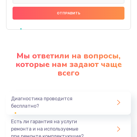
Замена праймера
1000 руб.
Заказать
Ремонт материнской платы
4500 руб.
Мы ответили на вопросы,
Заказать
которые нам задают чаще
всего
Профилактическая чистка
1000 руб.
Заказать
Диагностика проводится
бесплатно?
Прошивка BIOS
1920 руб.
Есть ли гарантия на услуги
Заказать
ремонта и на используемые
при ремонте комплектующие?