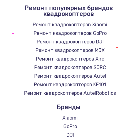
Ремонт популярных брендов
1400 руб.
квадрокоптеров
Заказать
Ремонт квадрокоптеров Xiaomi
Ремонт квадрокоптеров GoPro
Замена / ремонт электронного модуля
управления
Ремонт квадрокоптеров DJI
600 руб.
Ремонт квадрокоптеров MJX
Заказать
Ремонт квадрокоптеров Xiro
Ремонт квадрокоптеров SJRC
Замена конфорки
Ремонт квадрокоптеров Autel
1100 руб.
Ремонт квадрокоптеров KF101
Заказать
Ремонт квадрокоптеров AutelRobotics
Бренды
Замена платы сенсора
900 руб.
Xiaomi
Заказать
GoPro
DJI