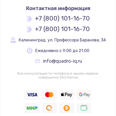
Замена термостата
Контактная информация
1200 руб.
Заказать
+7 (800) 101-16-70
+7 (800) 101-16-70
Замена реле
1000 руб.
Калининград
,
 ул. Профессора Баранова, 34
Заказать
Ежедневно с 9:00 до 21:00
Замена термопредохранителя
info@quadro-iq.ru
700 руб.
Заказать
Все консультации по телефону в нашем сервисе
совершенно бесплатны
Замена ТЭНа
2500 руб.
Заказать
Замена шнура