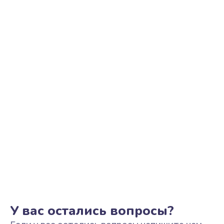
Ремонт цепи питания
2500 руб.
Заказать
Замена видеоадаптера (видеокарты)
1800 руб.
Заказать
Замена, перепайка чипа
1300 руб.
Заказать
Замена HDMI-разъема
650 руб.
Заказать
У вас остались вопросы?