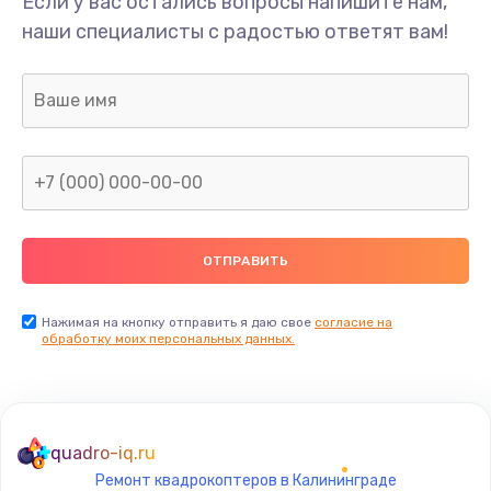
Если у вас остались вопросы напишите нам,
Замена/Pемонт карбюратора
наши специалисты с радостью ответят вам!
1300 руб.
Заказать
Ремонт капиллярной трубки
400 руб.
Заказать
Замена блока питания
1000 руб.
Заказать
Нажимая на кнопку отправить я даю свое
согласие на
обработку моих персональных данных.
Прошивка / разблокировка
900 руб.
Заказать
quadro-iq.ru
Ремонт квадрокоптеров в Калининграде