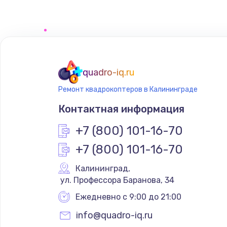
Замена сенсорного датчика
Замена сигнальной лампы
Замена системной платы
quadro-iq.ru
Ремонт квадрокоптеров в Калининграде
Замена температурного датчик
Контактная информация
Замена электроконфорки
+7 (800) 101-16-70
+7 (800) 101-16-70
Техобслуживание
Калининград
,
 ул. Профессора Баранова, 34
Установка / подключение / дем
Ежедневно с 9:00 до 21:00
Прошивка
info@quadro-iq.ru