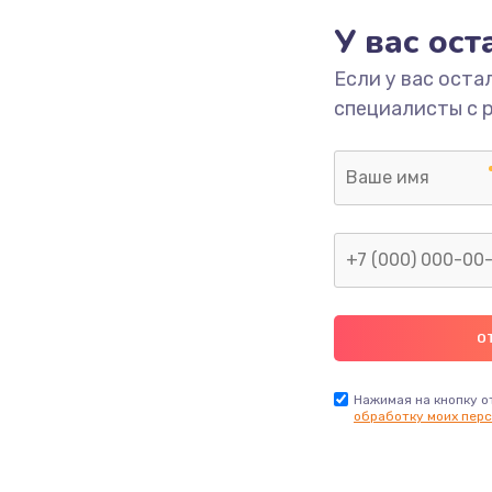
У вас ос
700 руб.
Заказ
Если у вас оста
специалисты с 
2500 руб.
Заказ
1400 руб.
Заказ
модуля
600 руб.
Заказ
1100 руб.
Заказ
900 руб.
Заказ
Нажимая на кнопку о
обработку моих перс
нфорки
900 руб.
Заказ