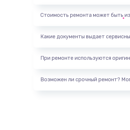
Замена, перепайка чипа
Стоимость ремонта может быть и
Замена HDMI-разъема
Какие документы выдает сервисны
Замена/Pемонт карбюратора
При ремонте используются оригин
Ремонт капиллярной трубки
Замена блока питания
Возможен ли срочный ремонт? Мог
Прошивка / разблокировка
Замена термостата
Замена реле