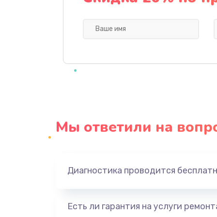
Профилактическая чистка
Прошивка BIOS
Замена северного моста
Ремонт южного моста
Мы ответили на вопр
Замена батарейки BIOS
Настройка BIOS
Диагностика проводится бесплат
Ремонт цепи питания
Есть ли гарантия на услуги ремон
Замена видеоадаптера (видеок