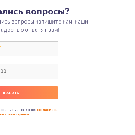
тались вопросы?
ать
лись вопросы напишите нам, наши
радостью ответят вам!
ать
ать
ать
ать
ать
тправить я даю свое
согласие на
ональных данных.
ать