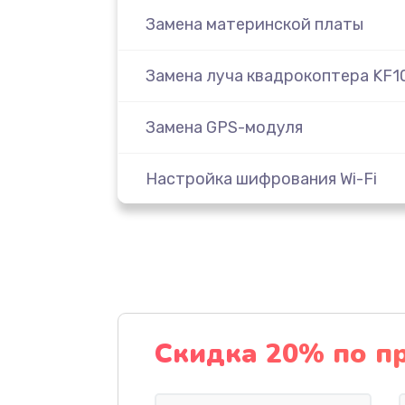
Замена материнской платы
Замена луча квадрокоптера KF1
Замена GPS-модуля
Настройка шифрования Wi-Fi
Установка антенны пульта
Замена шестерни
Замена рамы квадрокоптера KF1
Скидка 20% по п
Замена оси квадрокоптера KF10