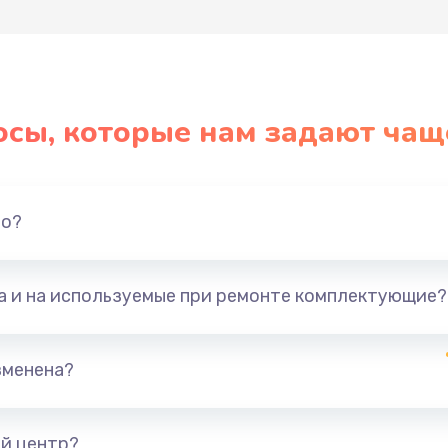
осы, которые нам задают чащ
но?
та и на используемые при ремонте комплектующие?
зменена?
й центр?