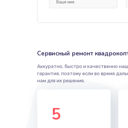
Замена корпуса
Переборка квадрокоптера KF10
Прошивка квадрокоптера KF101
Сервисный ремонт квадрокоп
Замена аккумулятора
Аккуратно, быстро и качественно на
гарантия, поэтому если во время дал
Замена лопасти
нам для их решения.
Ремонт камеры
5
Замена подвеса