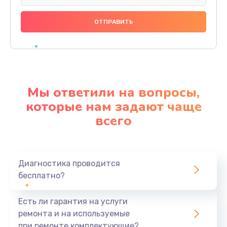
Замена праймера
1000 руб.
Заказать
Ремонт материнской платы
4500 руб.
Мы ответили на вопросы,
Заказать
которые нам задают чаще
всего
Профилактическая чистка
1000 руб.
Заказать
Диагностика проводится
бесплатно?
Прошивка BIOS
1920 руб.
Есть ли гарантия на услуги
Заказать
ремонта и на используемые
при ремонте комплектующие?