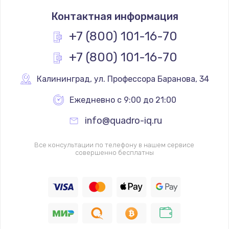
Замена термостата
Контактная информация
1200 руб.
Заказать
+7 (800) 101-16-70
+7 (800) 101-16-70
Замена реле
1000 руб.
Калининград
,
 ул. Профессора Баранова, 34
Заказать
Ежедневно с 9:00 до 21:00
Замена термопредохранителя
info@quadro-iq.ru
700 руб.
Заказать
Все консультации по телефону в нашем сервисе
совершенно бесплатны
Замена ТЭНа
2500 руб.
Заказать
Замена шнура