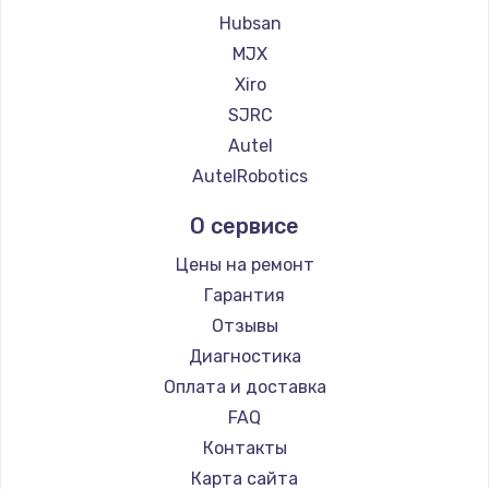
Замена регулятора режимов конфорки
Hubsan
900 руб.
MJX
Заказать
Xiro
SJRC
Замена сенсорного датчика
Autel
1300 руб.
AutelRobotics
Заказать
О сервисе
Замена сигнальной лампы
Цены на ремонт
1200 руб.
Гарантия
Заказать
Отзывы
Диагностика
Замена системной платы
Оплата и доставка
1500 руб.
FAQ
Заказать
Контакты
Карта сайта