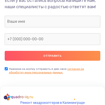
Если у вас остались вопросы напишите нам,
Замена/Pемонт карбюратора
наши специалисты с радостью ответят вам!
1300 руб.
Заказать
Ремонт капиллярной трубки
400 руб.
Заказать
Замена блока питания
1000 руб.
Заказать
Нажимая на кнопку отправить я даю свое
согласие на
обработку моих персональных данных.
Прошивка / разблокировка
900 руб.
Заказать
quadro-iq.ru
Ремонт квадрокоптеров в Калининграде