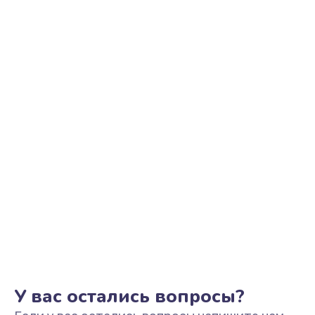
Ремонт цепи питания
2500 руб.
Заказать
Замена видеоадаптера (видеокарты)
1800 руб.
Заказать
Замена, перепайка чипа
1300 руб.
Заказать
Замена HDMI-разъема
650 руб.
Заказать
У вас остались вопросы?