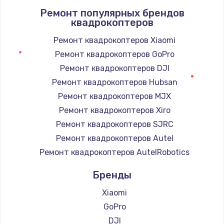
Ремонт популярных брендов
1400 руб.
квадрокоптеров
Заказать
Ремонт квадрокоптеров Xiaomi
Ремонт квадрокоптеров GoPro
Замена / ремонт электронного модуля
управления
Ремонт квадрокоптеров DJI
600 руб.
Ремонт квадрокоптеров Hubsan
Заказать
Ремонт квадрокоптеров MJX
Ремонт квадрокоптеров Xiro
Замена конфорки
Ремонт квадрокоптеров SJRC
1100 руб.
Ремонт квадрокоптеров Autel
Заказать
Ремонт квадрокоптеров AutelRobotics
Бренды
Замена платы сенсора
900 руб.
Xiaomi
Заказать
GoPro
DJI