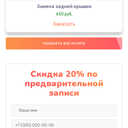
Замена задней крышки
650 руб.
Заказать
Замена аккумулятора
ПОКАЗАТЬ ВСЕ УСЛУГИ
4000 руб.
Заказать
Замена материнской платы
Скидка 20% по
1100 руб.
предварительной
Заказать
записи
Замена масла
750 руб.
Заказать