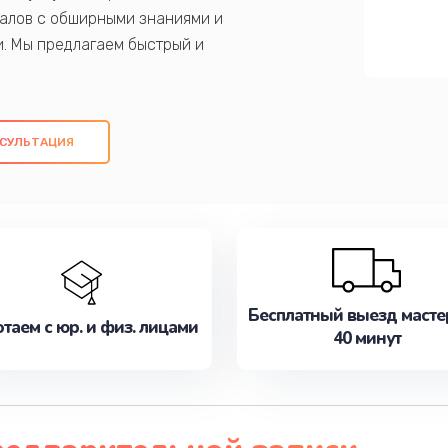
алов с обширными знаниями и
и. Мы предлагаем быстрый и
ем оригинальных компонентов, а также
ых работ. Наша цель - предоставить
ое обслуживание, удовлетворяя их
СУЛЬТАЦИЯ
медлите записаться на ремонт уже
Бесплатный выезд масте
таем с юр. и физ. лицами
40 минут