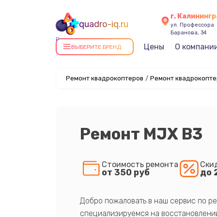
г. Калининг
quadro-iq.ru
ул. Профессора
Баранова, 34
Ремонт квадрокоптеров в
Цены
О компани
ВЫБЕРИТЕ БРЕНД
Калининграде
Ремонт квадрокоптеров
/
Ремонт квадрокопте
Ремонт MJX B3
Стоимость ремонта
Ски
от 350 руб
до 
Добро пожаловать в наш сервис по ре
специализируемся на восстановлении