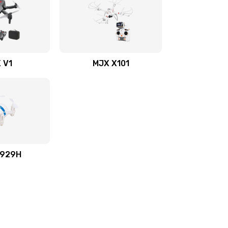
 V1
MJX X101
X929H