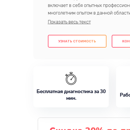
включает в себя опытных профессион
многолетним опытом в данной област
качественный ремонт с использовани
гарантируем качество всех проведенн
клиентам надежное и профессиональн
УЗНАТЬ СТОИМОСТЬ
КОН
потребности наилучшим образом. Не 
сейчас!
Бесплатная диагностика за 30
Рабо
мин.