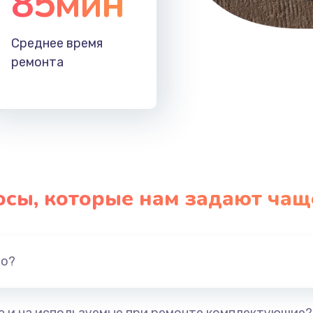
85мин
Среднее время
ремонта
осы, которые нам задают чащ
но?