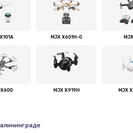
X101A
MJX X601H-G
MJX
 X600
MJX X919H
MJX 
Калининграде