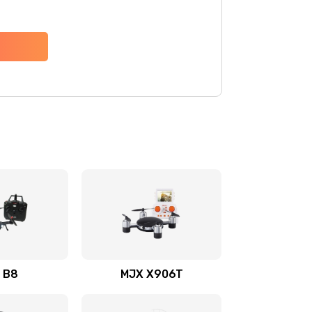
 B8
MJX X906T