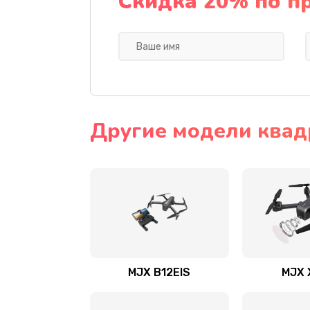
Скидка 20% по п
Другие модели квад
MJX B12EIS
MJX 