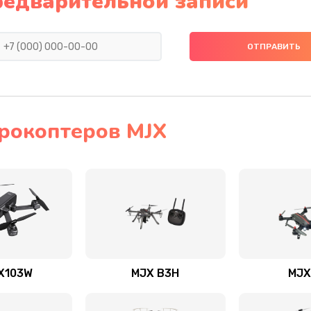
редварительной записи
рокоптеров MJX
X103W
MJX B3H
MJX