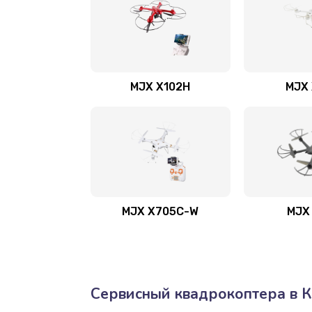
MJX X102H
MJX 
MJX X705C-W
MJX
Сервисный квадрокоптера в 