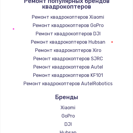
Ремонт популярных брендов
1400 руб.
квадрокоптеров
Заказать
Ремонт квадрокоптеров Xiaomi
Ремонт квадрокоптеров GoPro
Замена / ремонт электронного модуля
управления
Ремонт квадрокоптеров DJI
600 руб.
Ремонт квадрокоптеров Hubsan
Заказать
Ремонт квадрокоптеров Xiro
Ремонт квадрокоптеров SJRC
Замена конфорки
Ремонт квадрокоптеров Autel
1100 руб.
Ремонт квадрокоптеров KF101
Заказать
Ремонт квадрокоптеров AutelRobotics
Бренды
Замена платы сенсора
900 руб.
Xiaomi
Заказать
GoPro
DJI
Замена регулятора режимов конфорки
Hubsan