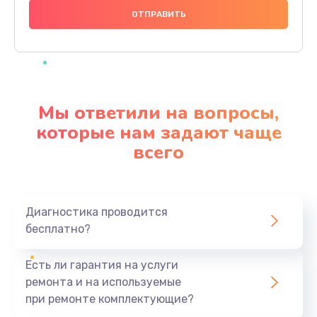
1000 руб.
Заказать
Ремонт материнской платы
4500 руб.
Мы ответили на вопросы,
Заказать
которые нам задают чаще
всего
Профилактическая чистка
1000 руб.
Заказать
Диагностика проводится
бесплатно?
Прошивка BIOS
1920 руб.
Есть ли гарантия на услуги
Заказать
ремонта и на используемые
при ремонте комплектующие?
Замена северного моста