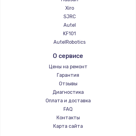
900 руб.
Xiro
Заказать
SJRC
Autel
Замена сенсорного датчика
KF101
1300 руб.
AutelRobotics
Заказать
О сервисе
Замена сигнальной лампы
Цены на ремонт
1200 руб.
Гарантия
Заказать
Отзывы
Диагностика
Замена системной платы
Оплата и доставка
1500 руб.
FAQ
Заказать
Контакты
Карта сайта
Замена температурного датчика