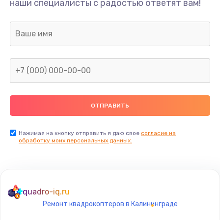
наши специалисты с радостью ответят вам!
1300 руб.
Заказать
Ремонт капиллярной трубки
400 руб.
Заказать
Замена блока питания
1000 руб.
Заказать
Нажимая на кнопку отправить я даю свое
согласие на
обработку моих персональных данных.
Прошивка / разблокировка
900 руб.
Заказать
quadro-iq.ru
Ремонт квадрокоптеров в Калининграде
Замена термостата