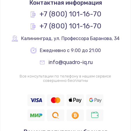
Контактная информация
1200 руб.
Заказать
+7 (800) 101-16-70
+7 (800) 101-16-70
Замена реле
1000 руб.
Калининград
,
 ул. Профессора Баранова, 34
Заказать
Ежедневно с 9:00 до 21:00
Замена термопредохранителя
info@quadro-iq.ru
700 руб.
Заказать
Все консультации по телефону в нашем сервисе
совершенно бесплатны
Замена ТЭНа
2500 руб.
Заказать
Замена шнура