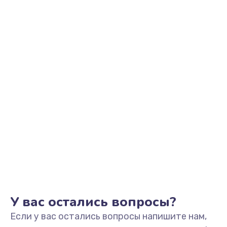
2500 руб.
Заказать
Замена видеоадаптера (видеокарты)
1800 руб.
Заказать
Замена, перепайка чипа
1300 руб.
Заказать
Замена HDMI-разъема
650 руб.
Заказать
У вас остались вопросы?
Если у вас остались вопросы напишите нам,
Замена/Pемонт карбюратора