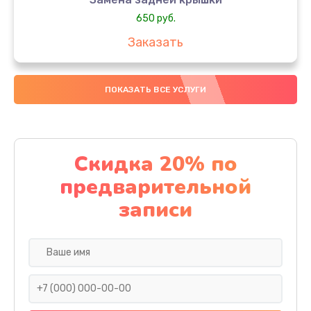
650 руб.
Заказать
Замена аккумулятора
ПОКАЗАТЬ ВСЕ УСЛУГИ
4000 руб.
Заказать
Замена материнской платы
Скидка 20% по
1100 руб.
предварительной
Заказать
записи
Замена масла
750 руб.
Заказать
Замена праймера