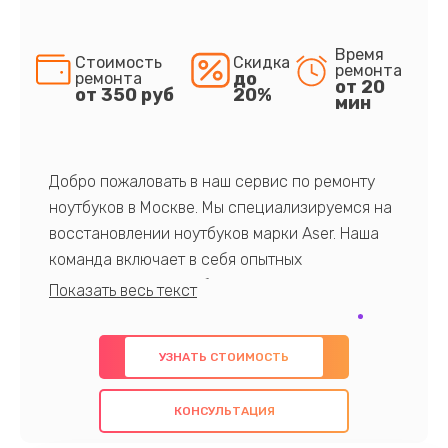
Время
Стоимость
Скидка
ремонта
до
ремонта
от 20
от 350 руб
20%
мин
Добро пожаловать в наш сервис по ремонту
ноутбуков в Москве. Мы специализируемся на
восстановлении ноутбуков марки Aser. Наша
команда включает в себя опытных
профессионалов с обширными знаниями и
многолетним опытом в данной области. Мы
предлагаем быстрый и качественный ремонт с
УЗНАТЬ СТОИМОСТЬ
использованием оригинальных компонентов, а
также гарантируем качество всех
КОНСУЛЬТАЦИЯ
проведенных работ. Наша цель - предоставить
клиентам надежное и профессиональное