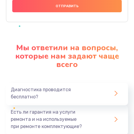
1000 руб.
Заказать
Ремонт материнской платы
4500 руб.
Мы ответили на вопросы,
Заказать
которые нам задают чаще
всего
Профилактическая чистка
1000 руб.
Заказать
Диагностика проводится
бесплатно?
Прошивка BIOS
1920 руб.
Есть ли гарантия на услуги
Заказать
ремонта и на используемые
при ремонте комплектующие?
Замена северного моста