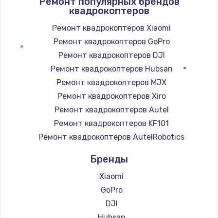
Ремонт популярных брендов
1400 руб.
квадрокоптеров
Заказать
Ремонт квадрокоптеров Xiaomi
Ремонт квадрокоптеров GoPro
Замена / ремонт электронного модуля
управления
Ремонт квадрокоптеров DJI
600 руб.
Ремонт квадрокоптеров Hubsan
Заказать
Ремонт квадрокоптеров MJX
Ремонт квадрокоптеров Xiro
Замена конфорки
Ремонт квадрокоптеров Autel
1100 руб.
Ремонт квадрокоптеров KF101
Заказать
Ремонт квадрокоптеров AutelRobotics
Бренды
Замена платы сенсора
900 руб.
Xiaomi
Заказать
GoPro
DJI
Замена регулятора режимов конфорки
Hubsan