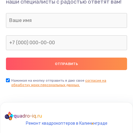
наши специалисты с радостью ответят вам!
1300 руб.
Заказать
Ремонт капиллярной трубки
400 руб.
Заказать
Замена блока питания
1000 руб.
Заказать
Нажимая на кнопку отправить я даю свое
согласие на
обработку моих персональных данных.
Прошивка / разблокировка
900 руб.
Заказать
quadro-iq.ru
Ремонт квадрокоптеров в Калининграде
Замена термостата