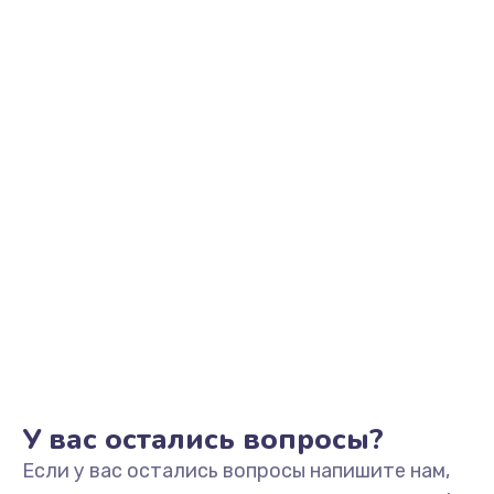
2500 руб.
Заказать
Замена видеоадаптера (видеокарты)
1800 руб.
Заказать
Замена, перепайка чипа
1300 руб.
Заказать
Замена HDMI-разъема
650 руб.
Заказать
У вас остались вопросы?
Если у вас остались вопросы напишите нам,
Замена/Pемонт карбюратора