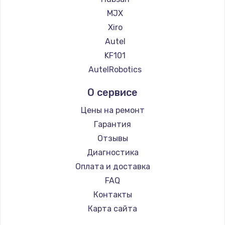
900 руб.
MJX
Заказать
Xiro
Autel
Замена сенсорного датчика
KF101
1300 руб.
AutelRobotics
Заказать
О сервисе
Замена сигнальной лампы
Цены на ремонт
1200 руб.
Гарантия
Заказать
Отзывы
Диагностика
Замена системной платы
Оплата и доставка
1500 руб.
FAQ
Заказать
Контакты
Карта сайта
Замена температурного датчика