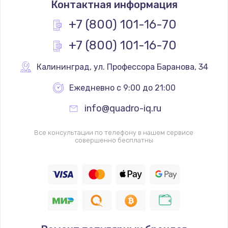
Контактная информация
1200 руб.
Заказать
+7 (800) 101-16-70
+7 (800) 101-16-70
Замена реле
1000 руб.
Калининград
,
 ул. Профессора Баранова, 34
Заказать
Ежедневно с 9:00 до 21:00
Замена термопредохранителя
info@quadro-iq.ru
700 руб.
Заказать
Все консультации по телефону в нашем сервисе
совершенно бесплатны
Замена ТЭНа
2500 руб.
Заказать
Замена шнура