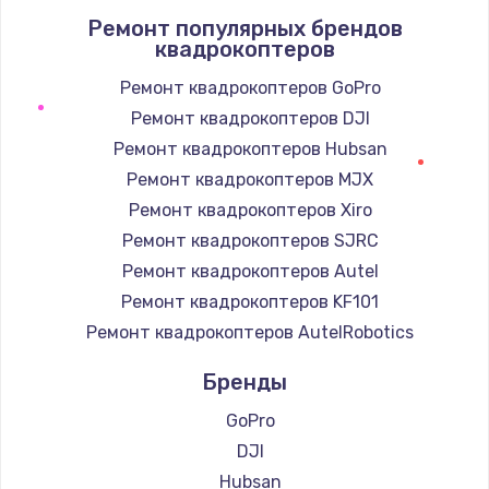
Ремонт популярных брендов
1090 руб.
квадрокоптеров
Заказать
Ремонт квадрокоптеров GoPro
Ремонт квадрокоптеров DJI
Ремонт подсветки
Ремонт квадрокоптеров Hubsan
1200 руб.
Ремонт квадрокоптеров MJX
Заказать
Ремонт квадрокоптеров Xiro
Настройка BIOS
Ремонт квадрокоптеров SJRC
930 руб.
Ремонт квадрокоптеров Autel
Ремонт квадрокоптеров KF101
Заказать
Ремонт квадрокоптеров AutelRobotics
Замена SSD
Бренды
990 руб.
GoPro
Заказать
DJI
Hubsan
Восстановление данных