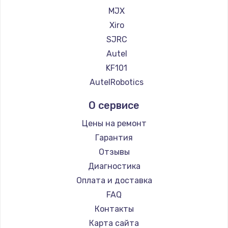
MJX
990 руб.
Xiro
Заказать
SJRC
Замена звуковой карты
Autel
1100 руб.
KF101
AutelRobotics
Заказать
О сервисе
Замена микрофона
Цены на ремонт
1050 руб.
Гарантия
Заказать
Отзывы
Диагностика
Замена оперативной памяти
Оплата и доставка
890 руб.
FAQ
Заказать
Контакты
Замена системы охлаждения
Карта сайта