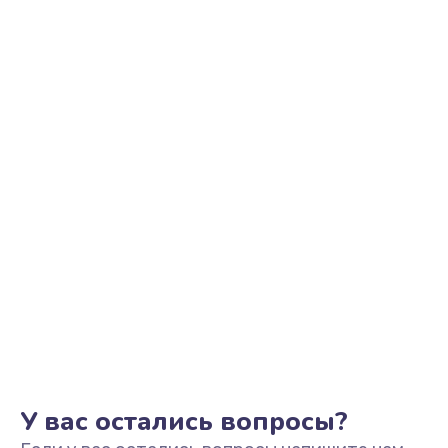
Ремонт цепи питания
2200 руб.
Заказать
Ремонт микрофона
500 руб.
Заказать
Ремонт корпусных элементов
800 руб.
Заказать
Ремонт GPS-модуля
500 руб.
Заказать
У вас остались вопросы?