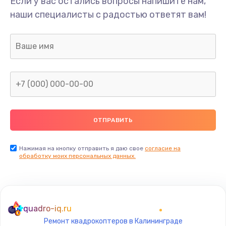
Если у вас остались вопросы напишите нам,
Ремонт динамика
наши специалисты с радостью ответят вам!
400 руб.
Заказать
Замена дисплея
1200 руб.
Заказать
Ремонт сим-лотка
600 руб.
Заказать
Нажимая на кнопку отправить я даю свое
согласие на
обработку моих персональных данных.
Замена клавиатуры
1190 руб.
Заказать
quadro-iq.ru
Ремонт квадрокоптеров в Калининграде