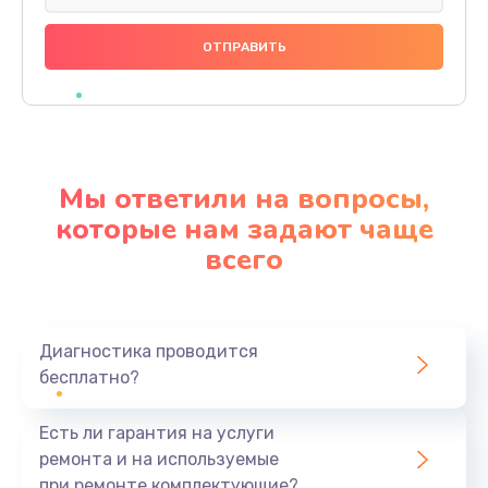
Замена разъема питания
600 руб.
Заказать
Замена шлейфа
600 руб.
Мы ответили на вопросы,
Заказать
которые нам задают чаще
всего
Ремонт мультиконтроллера
1000 руб.
Заказать
Диагностика проводится
бесплатно?
Замена кнопки включения
800 руб.
Есть ли гарантия на услуги
Заказать
ремонта и на используемые
при ремонте комплектующие?