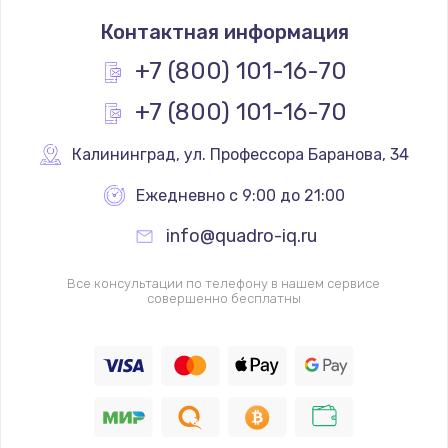
Замена тачпада
Контактная информация
1330 руб.
Заказать
+7 (800) 101-16-70
+7 (800) 101-16-70
Замена контроллера питания
1490 руб.
Калининград
,
 ул. Профессора Баранова, 34
Заказать
Ежедневно с 9:00 до 21:00
Замена южного моста
info@quadro-iq.ru
2600 руб.
Заказать
Все консультации по телефону в нашем сервисе
совершенно бесплатны
Чистка от пыли
990 руб.
Заказать
Настройка ОС