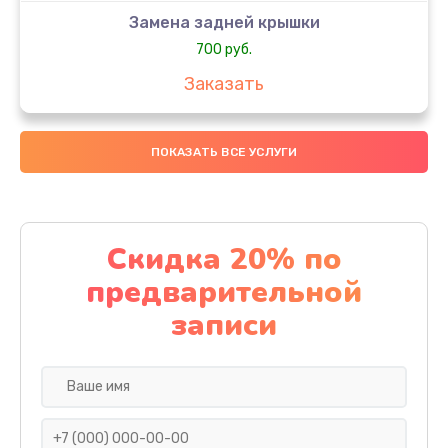
Замена задней крышки
700 руб.
Заказать
Комплексная чистка
ПОКАЗАТЬ ВСЕ УСЛУГИ
900 руб.
Заказать
Замена стекла
Скидка 20% по
1100 руб.
предварительной
Заказать
записи
Ремонт камеры
600 руб.
Заказать